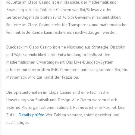
Roulette im Claps Casino ist ein Klassiker, der Mathematik und
Spannung vereint. Einfache Chancen wie Rot/Schwarz oder
Gerade/Ungerade bieten rund 48,6 % Gewinnwahrscheinlichkeit.
Roulette im Claps Casino steht für Transparenz und mathematische
Reinheit. Jede Runde kann rechnerisch nachvollzogen werden.
Blackjack im Claps Casino ist eine Mischung aus Strategie, Disziplin
und Wahrscheinlichkeit. Jede Entscheidung beeinflusst den
mathematischen Erwartungswert. Das Live-Blackjack-System
arbeitet mit überprüften RNG-Elementen und transparenten Regeln.
Mathematik wird zur Kunst der Präzision.
Die Spielautomaten im Claps Casino sind eine technische
Umsetzung von Statistik und Design. Alle Daten werden durch
externe Prüforganisationen validiert. Fairness ist eine Formel, kein
Zufall.
Details prüfen
Wer Zahlen versteht, spielt gezielter und
nachhaltiger.