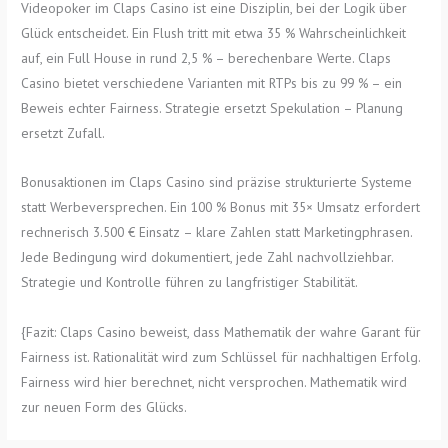
Videopoker im Claps Casino ist eine Disziplin, bei der Logik über
Glück entscheidet. Ein Flush tritt mit etwa 35 % Wahrscheinlichkeit
auf, ein Full House in rund 2,5 % – berechenbare Werte. Claps
Casino bietet verschiedene Varianten mit RTPs bis zu 99 % – ein
Beweis echter Fairness. Strategie ersetzt Spekulation – Planung
ersetzt Zufall.
Bonusaktionen im Claps Casino sind präzise strukturierte Systeme
statt Werbeversprechen. Ein 100 % Bonus mit 35× Umsatz erfordert
rechnerisch 3.500 € Einsatz – klare Zahlen statt Marketingphrasen.
Jede Bedingung wird dokumentiert, jede Zahl nachvollziehbar.
Strategie und Kontrolle führen zu langfristiger Stabilität.
{Fazit: Claps Casino beweist, dass Mathematik der wahre Garant für
Fairness ist. Rationalität wird zum Schlüssel für nachhaltigen Erfolg.
Fairness wird hier berechnet, nicht versprochen. Mathematik wird
zur neuen Form des Glücks.