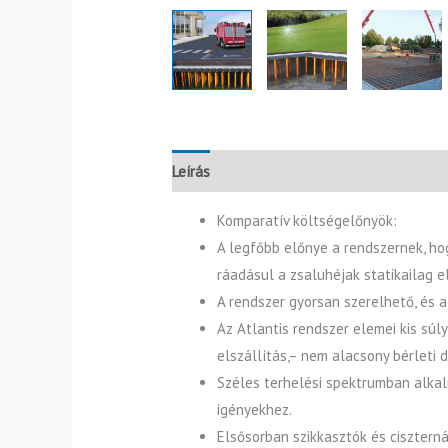
Leírás
Katalógus
Komparatív költségelőnyök:
A legfőbb előnye a rendszernek, ho
ráadásul a zsaluhéjak statikailag 
A rendszer gyorsan szerelhető, és
Az Atlantis rendszer elemei kis súl
elszállítás,– nem alacsony bérleti d
Széles terhelési spektrumban alkalm
igényekhez.
Elsősorban szikkasztók és ciszterná