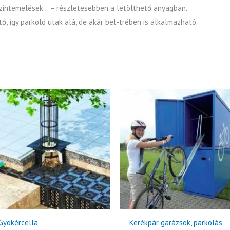
, szintemelések… – részletesebben a letölthető anyagban.
ő, így parkoló utak alá, de akár bel-trében is alkalmazható.
Gyökércella
Kerékpár garázsok, parkolás