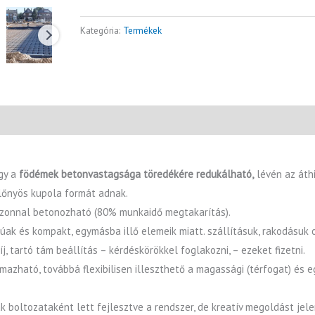
Kategória:
Termékek
gy a
födémek betonvastagsága töredékére redukálható,
lévén az áthi
előnyös kupola formát adnak.
 azonnal betonozható (80% munkaidő megtakarítás).
yúak és kompakt, egymásba illő elemeik miatt. szállításuk, rakodásuk
íj, tartó tám beállítás – kérdéskörökkel foglakozni, – ezeket fizetni.
azható, továbbá flexibilisen illeszthető a magassági (térfogat) és e
k boltozataként lett fejlesztve a rendszer, de kreatív megoldást jel