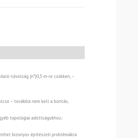
daló-távolság (n*)0,5 m-re csökken, –
 olcsó – továbbá nem kell a bontás,
gyéb topológiai adottságokhoz,-
enthet bizonyos építészeti problémákra