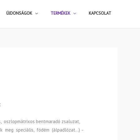
ÚJDONSÁGOK
TERMÉKEK
KAPCSOLAT
t
, oszlopmátrixos bentmaradó zsaluzat,
k meg speciális, födém (álpadlózat…) –