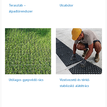
Teraszláb –
Utcabútor
álpadlórendszer
Utólagos gyepvédő rács
Vízelvezető és térkő-
stabilizáló alátétrács