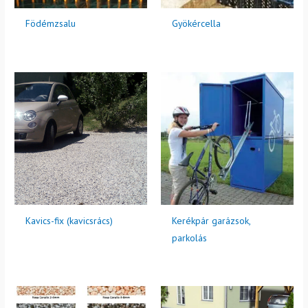
Födémzsalu
Gyökércella
Kavics-fix (kavicsrács)
Kerékpár garázsok,
parkolás