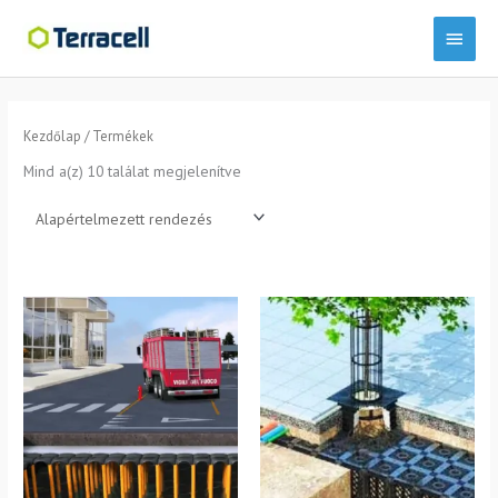
Skip
Main
to
content
Menu
Kezdőlap
/ Termékek
Mind a(z) 10 találat megjelenítve